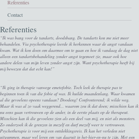
Referenties
Contact
Referenties
“Ik was bang voor de tandarts, doodsbang. De tandarts kon me niet meer
behandelen. Via psychotherapie leerde ik herkennen waar de angst vandaan
kwam. Wat ik kon doen om daarmee om te gaan en hoe ik vandaag de dag niet
alleen een tandartsbehandeling zonder angst tegemoet zie, maar ook hoe
andere delen van mijn leven zonder angst zijn. Want psychotherapie heeft bij
mij bewezen dat dat echt kan!”
“Ik ging in therapie vanwege emetofobie. Toch leek de therapie pas te
beginnen toen ik van die fobie af was. Ik huilde maandenlang. Waar kwamen
al die gevoelens opeens vandaan? Doodeng! Confronterend; ik wilde weg.
Maar ik was al zo vaak weggerend... waarom zou ik dat doen; misschien kan ik
nu eens gaan vertrouwen op de ander, in de eerste plaats op de therapeut.
Misschien kan ik die gevoelens zien als een deel van mij, en niet als monsters.
Zo onderzoek ik de grenzen in mezelf en durf mezelf weer te vertrouwen.
Psychotherapie is voor mij een ontdekkingsreis. Ik kan het verleden niet
uitgummen, maar wel leren om van daaruit in het-hier-en-nu te zijn. Met een