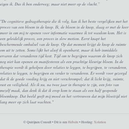
eigen ik. Dus ik ben onderweg; maar niet meer op de vlucht.”
"De cognitieve gedragstherapie die ik volg, kan ik het beste vergelijken met het
proces van een bloem in de knop. Ik, de bloem in de knop, slaag er met de keer
meer in om mij te openen voor informatie waarmee ik tot wasdom kom. Het is
een geleidelijk proces, een proces in slow motion. Eerst knapt het
beschermende omhulsel van de knop. Op dat moment krijgt de knop de ruimte
om uit te zetten. Soms lijkt het alsof ik openbarst, maar ik heb inmiddels
ervaren dat veranderen tijd kost. Tijd om te begrijpen waarom de knop zich
nog niet kan openen en manifesteren als een prachtige kleurige bloem. In de
therapie wordt ik geholpen door relaties te leggen, te begrijpen, te veranderen,
relaties te leggen, te begrijpen en verder te veranderen. Er wordt voor gezorgd
dat ik de goede voeding krijg en niet verschrompel; dat ik licht krijg, ruimte,
rust en veiligheid. Als ik nu, na twee jaar in therapie te zijn, een foto van
mezelf maak, dan denk ik dat ik erop kom te staan als een half geopende
bloemknop. Dat beeld geeft mij moed en het vertrouwen dat mijn bloeitijd niet
lang meer op zich laat wachten."
© Quirijnen Consult • Dit is een
Hebsite
• Hosting:
Xolution